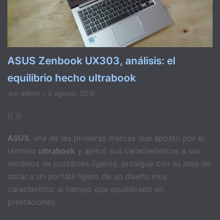
ASUS Zenbook UX303, análisis: el
equilibrio hecho ultrabook
por
admin
3 agosto, 2016
// //
ASUS
, una de las primeras marcas que apostó por el
término
ultrabook
y aplicó sus características a sus
modelos de portátiles ligeros, prosigue con su idea de
dotar a un portátil ligero de un diseño muy
caracterítico al tiempo que equilibrado en
prestaciones.