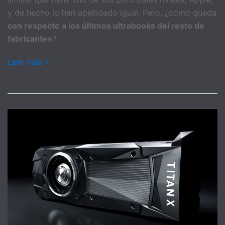
y de hecho lo han apellidado igual. Pero, ¿cómo queda
con respecto a los últimos ultrabooks del resto de
fabricantes
?
Leer más »