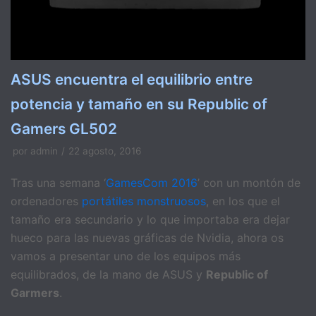
ASUS encuentra el equilibrio entre
potencia y tamaño en su Republic of
Gamers GL502
por
admin
22 agosto, 2016
Tras una semana ‘
GamesCom 2016
’ con un montón de
ordenadores
portátiles monstruosos
, en los que el
tamaño era secundario y lo que importaba era dejar
hueco para las nuevas gráficas de Nvidia, ahora os
vamos a presentar uno de los equipos más
equilibrados, de la mano de ASUS y
Republic of
Garmers
.