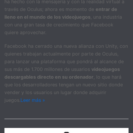
ha hecho con la mensajería y con la realidad virtual a
través de Oculus; ahora es momento de
entrar de
lleno en el mundo de los videojuegos
, una industria
con una gran tasa de crecimiento que Facebook
quiere aprovechar.
Facebook ha cerrado una nueva alianza con Unity, con
quienes trabajan actualmente por parte de Oculus,
para lanzar una plataforma que pondrá al alcance de
sus más de 1.700 millones de usuarios
videojuegos
descargables directo en su ordenador
, lo que hará
que los desarrolladores tengan un nuevo sitio donde
vender y los usuarios un lugar donde adquirir
juegos.
Leer más »