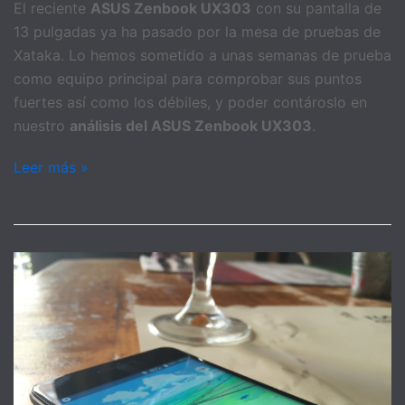
El reciente
ASUS Zenbook UX303
con su pantalla de
13 pulgadas ya ha pasado por la mesa de pruebas de
Xataka. Lo hemos sometido a unas semanas de prueba
como equipo principal para comprobar sus puntos
fuertes así como los débiles, y poder contároslo en
nuestro
análisis del ASUS Zenbook UX303
.
Leer más »