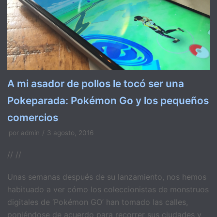
A mi asador de pollos le tocó ser una
Pokeparada: Pokémon Go y los pequeños
comercios
por
admin
3 agosto, 2016
// //
Unas semanas después de su lanzamiento, nos hemos
habituado a ver cómo los coleccionistas de monstruos
digitales de ‘Pokémon GO’ han tomado las calles,
poniéndose de acuerdo para recorrer sus ciudades y