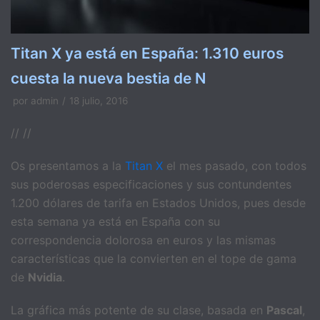
Titan X ya está en España: 1.310 euros
cuesta la nueva bestia de N
por
admin
18 julio, 2016
// //
Os presentamos a la
Titan X
el mes pasado, con todos
sus poderosas especificaciones y sus contundentes
1.200 dólares de tarifa en Estados Unidos, pues desde
esta semana ya está en España con su
correspondencia dolorosa en euros y las mismas
características que la convierten en el tope de gama
de
Nvidia
.
La gráfica más potente de su clase, basada en
Pascal
,