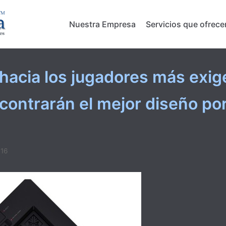
Nuestra Empresa
Servicios que ofrec
hacia los jugadores más exig
contrarán el mejor diseño por
016