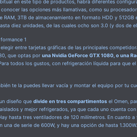
itual en este tipo de productos, habrá diferentes configur
conocer las opciones más llamativas, como su procesador I
de RAM, 3TB de almacenamiento en formato HDD y 512GB 
asta diez unidades, de las cuales ocho son 3.0 (y dos de e
legir entre tarjetas gráficas de las principales competido
0, que optas por
una Nvidia GeForce GTX 1080, o una Ra
 Para todos los gustos, con refrigeración líquida para que el
bién te la puedes llevar vacía y montar el equipo por tu cu
un diseño que
divide en tres compartimentos
el Omen, par
slados y mejor refrigerados, ya que cada uno cuenta con
 Hay hasta tres ventiladores de 120 milímetros. En cuanto a
on una de serie de 600W, y hay una opción de hasta 1.300W.