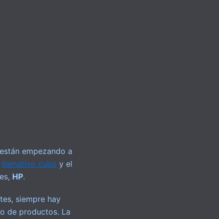
s están empezando a
l
llamativo cubo
y el
des,
HP
.
tes, siempre hay
po de productos. La