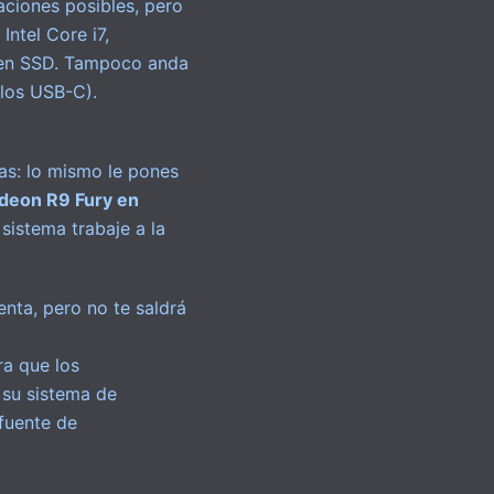
aciones posibles, pero
ntel Core i7,
en SSD. Tampoco anda
llos USB-C).
ras: lo mismo le pones
deon R9 Fury en
 sistema trabaje a la
enta, pero no te saldrá
a que los
 su sistema de
 fuente de