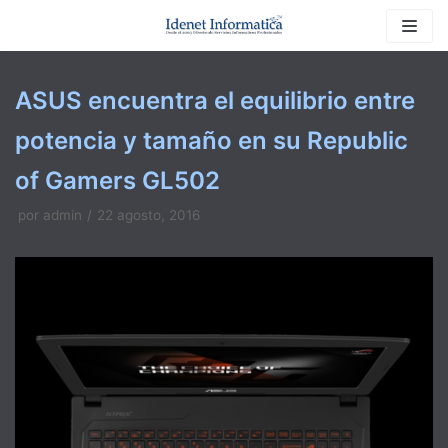
Saltar
al
contenido
ASUS encuentra el equilibrio entre
potencia y tamaño en su Republic
of Gamers GL502
por
admin
22 agosto, 2016